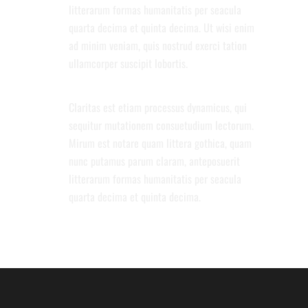
litterarum formas humanitatis per seacula
quarta decima et quinta decima. Ut wisi enim
ad minim veniam, quis nostrud exerci tation
ullamcorper suscipit lobortis.
AMAZING PARALLAX SCROLL PAGE
Claritas est etiam processus dynamicus, qui
sequitur mutationem consuetudium lectorum.
Mirum est notare quam littera gothica, quam
nunc putamus parum claram, anteposuerit
litterarum formas humanitatis per seacula
quarta decima et quinta decima.