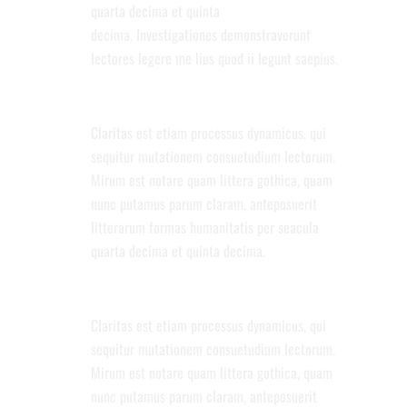
quarta decima et quinta
decima. Investigationes demonstraverunt
lectores legere me lius quod ii legunt saepius.
FULLY RESPONSIVE WORDPRESS
THEME
Claritas est etiam processus dynamicus, qui
sequitur mutationem consuetudium lectorum.
Mirum est notare quam littera gothica, quam
nunc putamus parum claram, anteposuerit
litterarum formas humanitatis per seacula
quarta decima et quinta decima.
CHECK OUT THIS THEME ON YOUR
MOBILE DEVICE
Claritas est etiam processus dynamicus, qui
sequitur mutationem consuetudium lectorum.
Mirum est notare quam littera gothica, quam
nunc putamus parum claram, anteposuerit