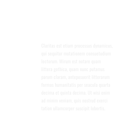
AMAZING DESIGN.
CHECK OUT THIS THEME ON YOUR
MOBILE DEVICE
Claritas est etiam processus dynamicus,
qui sequitur mutationem consuetudium
lectorum. Mirum est notare quam
littera gothica, quam nunc putamus
parum claram, anteposuerit litterarum
formas humanitatis per seacula quarta
decima et quinta decima. Ut wisi enim
ad minim veniam, quis nostrud exerci
tation ullamcorper suscipit lobortis.
FULLY RESPONSIVE WORDPRESS
THEME