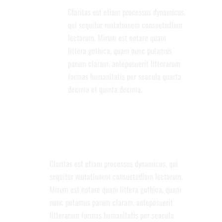
Claritas est etiam processus dynamicus,
qui sequitur mutationem consuetudium
lectorum. Mirum est notare quam
littera gothica, quam nunc putamus
parum claram, anteposuerit litterarum
formas humanitatis per seacula quarta
decima et quinta decima.
PERFECT BLOG PLATFORM
Claritas est etiam processus dynamicus, qui
sequitur mutationem consuetudium lectorum.
Mirum est notare quam littera gothica, quam
nunc putamus parum claram, anteposuerit
litterarum formas humanitatis per seacula