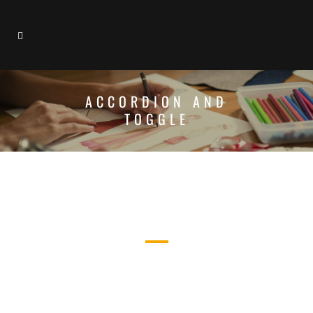
ACCORDION AND
TOGGLE
ACCORDIONS AND TOGGLES
CAREFULLY CRAFTED ELEMENTS
COME TOGETHER INTO ONE