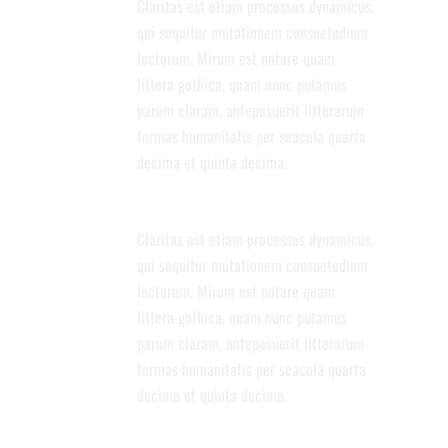
Claritas est etiam processus dynamicus,
qui sequitur mutationem consuetudium
lectorum. Mirum est notare quam
littera gothica, quam nunc putamus
parum claram, anteposuerit litterarum
formas humanitatis per seacula quarta
decima et quinta decima.
AMAZING PARALLAX SCROLL PAGE
Claritas est etiam processus dynamicus,
qui sequitur mutationem consuetudium
lectorum. Mirum est notare quam
littera gothica, quam nunc putamus
parum claram, anteposuerit litterarum
formas humanitatis per seacula quarta
decima et quinta decima.
PERFECT BLOG PLATFORM