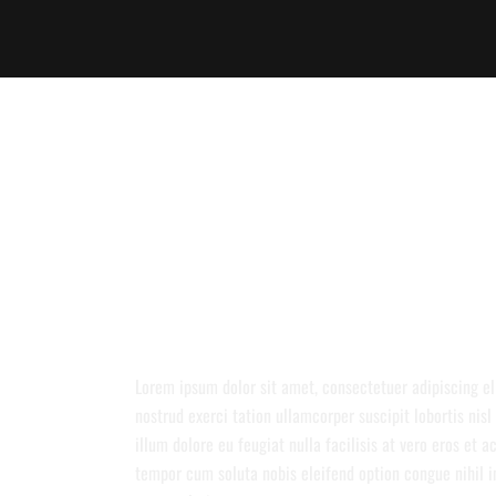
CAREFULLY 
Lorem ipsum dolor sit amet, consectetuer adipiscing e
nostrud exerci tation ullamcorper suscipit lobortis nis
illum dolore eu feugiat nulla facilisis at vero eros et 
tempor cum soluta nobis eleifend option congue nihil i