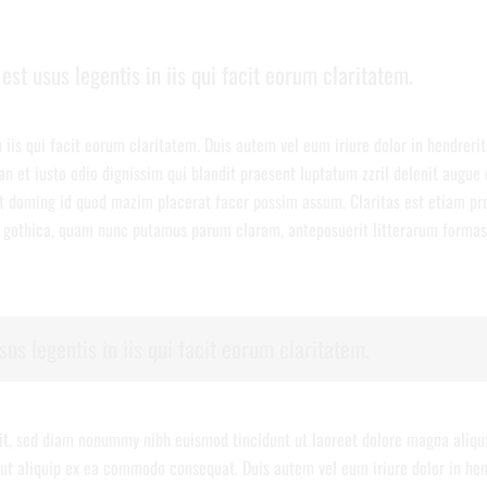
est usus legentis in iis qui facit eorum claritatem.
 iis qui facit eorum claritatem. Duis autem vel eum iriure dolor in hendrerit
an et iusto odio dignissim qui blandit praesent luptatum zzril delenit augue 
et doming id quod mazim placerat facer possim assum. Claritas est etiam p
 gothica, quam nunc putamus parum claram, anteposuerit litterarum formas
us legentis in iis qui facit eorum claritatem.
lit, sed diam nonummy nibh euismod tincidunt ut laoreet dolore magna aliqu
l ut aliquip ex ea commodo consequat. Duis autem vel eum iriure dolor in hen