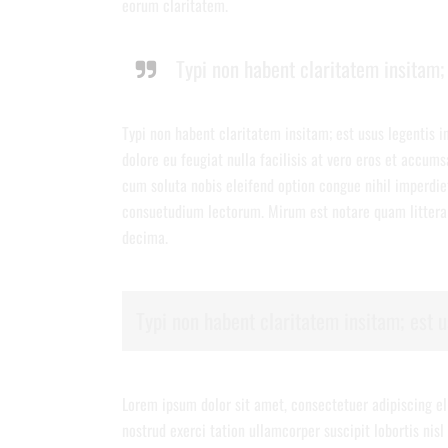
eorum claritatem.
Typi non habent claritatem insitam; 
Typi non habent claritatem insitam; est usus legentis in
dolore eu feugiat nulla facilisis at vero eros et accums
cum soluta nobis eleifend option congue nihil imperdi
consuetudium lectorum. Mirum est notare quam littera
decima.
Typi non habent claritatem insitam; est us
Lorem ipsum dolor sit amet, consectetuer adipiscing e
nostrud exerci tation ullamcorper suscipit lobortis nis