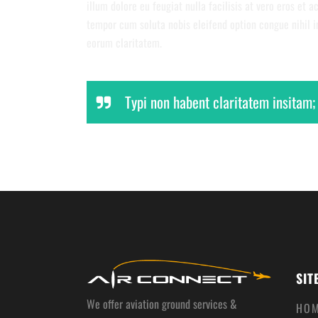
illum dolore eu feugiat nulla facilisis at vero eros et 
tempor cum soluta nobis eleifend option congue nihil i
eorum claritatem.
Typi non habent claritatem insitam; 
SIT
We offer aviation ground services &
HO