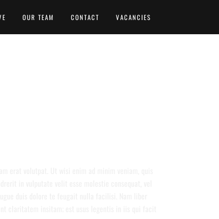
VE
OUR TEAM
CONTACT
VACANCIES
ING DESIGN.
am erat volutpat. Ut wisi enim ad minim veniam, quis
drerit in vulputate velit esse molestie consequat, vel
ugue duis dolore te feugait nulla facilisi. Nam liber
claritatem insitam; est usus legentis in iis qui facit