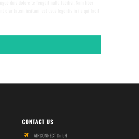
ugue duis dolore te feugait nulla facilisi. Nam liber
claritatem insitam; est usus legentis in iis qui facit
CONTACT US
AIRCONNECT GmbH