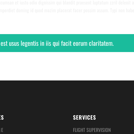
accumsan et iusto odio dignissim qui blandit praesent luptatum zzril delenit a
mperdiet doming id quod mazim placerat facer possim assum. Typi non habent 
est usus legentis in iis qui facit eorum claritatem.
ES
SERVICES
ME
FLIGHT SUPERVISION