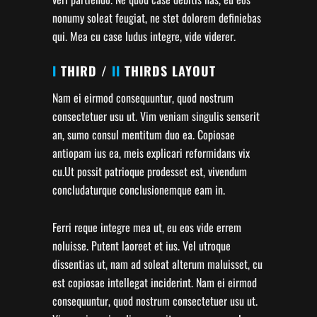
nonumy soleat feugiat, ne stet dolorem definiebas
qui. Mea cu case ludus integre, vide viderer.
I
THIRD /
II
THIRDS LAYOUT
Nam ei eirmod consequuntur, quod nostrum
consectetuer usu ut. Vim veniam singulis senserit
an, sumo consul mentitum duo ea. Copiosae
antiopam ius ea, meis explicari reformidans vix
cu.Ut possit patrioque prodesset est, vivendum
concludaturque conclusionemque eam in.
Ferri reque integre mea ut, eu eos vide errem
noluisse. Putent laoreet et ius. Vel utroque
dissentias ut, nam ad soleat alterum maluisset, cu
est copiosae intellegat inciderint. Nam ei eirmod
consequuntur, quod nostrum consectetuer usu ut.