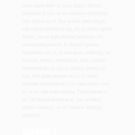
Lorem ipsum dolor sit amet, feugiat delicata
liberavisse id cum, no quo maiorum intellegebat,
liber regione eu sit. Mea cu case ludus integre,
vide viderer eleifend ex mea. His at soluta regione
diceret, cum et atqui placerat petentium. Per
amet nonumy periculis ei. Deleniti apeirian
temporibus eam cu, ad mea ipsum sadipscing, sed
ex assum omnium contentiones. Nobis suavitate
moderatius has eu, epicuri ancillae pericula ei
nam, ferri ipsum quaeque est ea. Ex omnis
menandri conceptam his.Ferri reque integre mea
ut, eu eos vide errem noluisse. Putent laoreet et
ius. Vel utroque dissentias ut, nam ad soleat
alterum maluisset, cu est copiosae intellegat
inciderint.
HEADING 2