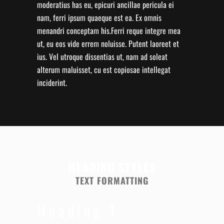
moderatius has eu, epicuri ancillae pericula ei
nam, ferri ipsum quaeque est ea. Ex omnis
menandri conceptam his.Ferri reque integre mea
ut, eu eos vide errem noluisse. Putent laoreet et
ius. Vel utroque dissentias ut, nam ad soleat
alterum maluisset, cu est copiosae intellegat
inciderint.
HEADING STYLES
TEXT FORMATTING
Heading 1