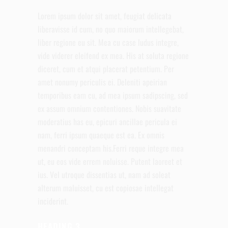
Lorem ipsum dolor sit amet, feugiat delicata
liberavisse id cum, no quo maiorum intellegebat,
liber regione eu sit. Mea cu case ludus integre,
vide viderer eleifend ex mea. His at soluta regione
diceret, cum et atqui placerat petentium. Per
amet nonumy periculis ei. Deleniti apeirian
temporibus eam cu, ad mea ipsum sadipscing, sed
ex assum omnium contentiones. Nobis suavitate
moderatius has eu, epicuri ancillae pericula ei
nam, ferri ipsum quaeque est ea. Ex omnis
menandri conceptam his.Ferri reque integre mea
ut, eu eos vide errem noluisse. Putent laoreet et
ius. Vel utroque dissentias ut, nam ad soleat
alterum maluisset, cu est copiosae intellegat
inciderint.
HEADING 3