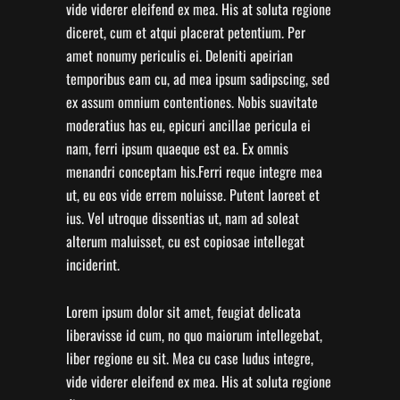
vide viderer eleifend ex mea. His at soluta regione
diceret, cum et atqui placerat petentium. Per
amet nonumy periculis ei. Deleniti apeirian
temporibus eam cu, ad mea ipsum sadipscing, sed
ex assum omnium contentiones. Nobis suavitate
moderatius has eu, epicuri ancillae pericula ei
nam, ferri ipsum quaeque est ea. Ex omnis
menandri conceptam his.Ferri reque integre mea
ut, eu eos vide errem noluisse. Putent laoreet et
ius. Vel utroque dissentias ut, nam ad soleat
alterum maluisset, cu est copiosae intellegat
inciderint.
Lorem ipsum dolor sit amet, feugiat delicata
liberavisse id cum, no quo maiorum intellegebat,
liber regione eu sit. Mea cu case ludus integre,
vide viderer eleifend ex mea. His at soluta regione