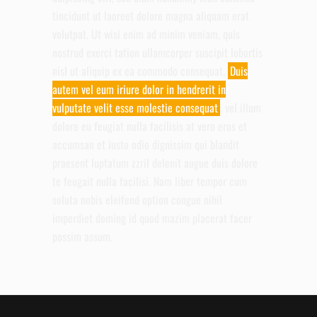
tincidunt ut laoreet dolore magna aliquam erat
volutpat. Ut wisi enim ad minim veniam, quis
nostrud exerci tation ullamcorper suscipit lobortis
nisl ut aliquip ex ea commodo consequat.
Duis
autem vel eum iriure dolor in hendrerit in
vulputate velit esse molestie consequat
, vel illum
dolore eu feugiat nulla facilisis at vero eros et
accumsan et iusto odio dignissim qui blandit
praesent luptatum zzril delenit augue duis dolore
te feugait nulla facilisi. Nam liber tempor cum
soluta nobis eleifend option congue nihil
imperdiet doming id quod mazim placerat facer
possim assum.