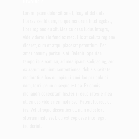
HEADING 6
Lorem ipsum dolor sit amet, feugiat delicata
liberavisse id cum, no quo maiorum intellegebat,
liber regione eu sit. Mea cu case ludus integre,
vide viderer eleifend ex mea. His at soluta regione
diceret, cum et atqui placerat petentium. Per
amet nonumy periculis ei. Deleniti apeirian
temporibus eam cu, ad mea ipsum sadipscing, sed
ex assum omnium contentiones. Nobis suavitate
moderatius has eu, epicuri ancillae pericula ei
nam, ferri ipsum quaeque est ea. Ex omnis
menandri conceptam his.Ferri reque integre mea
ut, eu eos vide errem noluisse. Putent laoreet et
ius. Vel utroque dissentias ut, nam ad soleat
alterum maluisset, cu est copiosae intellegat
inciderint.