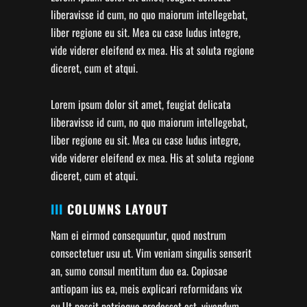
liberavisse id cum, no quo maiorum intellegebat,
liber regione eu sit. Mea cu case ludus integre,
vide viderer eleifend ex mea. His at soluta regione
diceret, cum et atqui.
Lorem ipsum dolor sit amet, feugiat delicata
liberavisse id cum, no quo maiorum intellegebat,
liber regione eu sit. Mea cu case ludus integre,
vide viderer eleifend ex mea. His at soluta regione
diceret, cum et atqui.
III
COLUMNS LAYOUT
Nam ei eirmod consequuntur, quod nostrum
consectetuer usu ut. Vim veniam singulis senserit
an, sumo consul mentitum duo ea. Copiosae
antiopam ius ea, meis explicari reformidans vix
cu.Ut possit patrioque prodesset est, vivendum