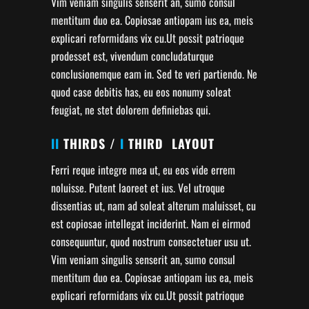
Vim veniam singulis senserit an, sumo consul
mentitum duo ea. Copiosae antiopam ius ea, meis
explicari reformidans vix cu.Ut possit patrioque
prodesset est, vivendum concludaturque
conclusionemque eam in. Sed te veri partiendo. Ne
quod case debitis has, eu eos nonumy soleat
feugiat, ne stet dolorem definiebas qui.
II
THIRDS /
I
THIRD LAYOUT
Ferri reque integre mea ut, eu eos vide errem
noluisse. Putent laoreet et ius. Vel utroque
dissentias ut, nam ad soleat alterum maluisset, cu
est copiosae intellegat inciderint. Nam ei eirmod
consequuntur, quod nostrum consectetuer usu ut.
Vim veniam singulis senserit an, sumo consul
mentitum duo ea. Copiosae antiopam ius ea, meis
explicari reformidans vix cu.Ut possit patrioque