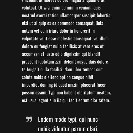
volutpat. Ut wisi enim ad minim veniam, quis
nostrud exerci tation ullamcorper suscipit lobortis
nisl ut aliquip ex ea commodo consequat. Duis
autem vel eum iriure dolor in hendrerit in
vulputate velit esse molestie consequat, vel illum
dolore eu feugiat nulla facilisis at vero eros et
accumsan et iusto odio dignissim qui blandit
praesent luptatum zzril delenit augue duis dolore
te feugait nulla facilisi. Nam liber tempor cum
soluta nobis eleifend option congue nihil
imperdiet doming id quod mazim placerat facer
possim assum. Typi non habent claritatem insitam;
est usus legentis in iis qui facit eorum claritatem.
Eodem modo typi, qui nunc
nobis videntur parum clari,