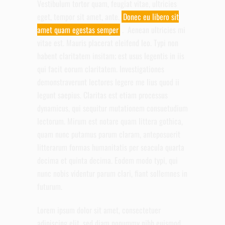
Vestibulum tortor quam, feugiat vitae, ultricies
eget, tempor sit amet, ante.
Donec eu libero sit
amet quam egestas semper
. Aenean ultricies mi
vitae est. Mauris placerat eleifend leo. Typi non
habent claritatem insitam; est usus legentis in iis
qui facit eorum claritatem. Investigationes
demonstraverunt lectores legere me lius quod ii
legunt saepius. Claritas est etiam processus
dynamicus, qui sequitur mutationem consuetudium
lectorum. Mirum est notare quam littera gothica,
quam nunc putamus parum claram, anteposuerit
litterarum formas humanitatis per seacula quarta
decima et quinta decima. Eodem modo typi, qui
nunc nobis videntur parum clari, fiant sollemnes in
futurum.
Lorem ipsum dolor sit amet, consectetuer
adipiscing elit, sed diam nonummy nibh euismod