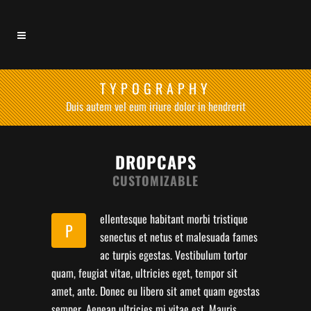
TYPOGRAPHY
Duis autem vel eum iriure dolor in hendrerit
DROPCAPS
CUSTOMIZABLE
ellentesque habitant morbi tristique
P
senectus et netus et malesuada fames
ac turpis egestas. Vestibulum tortor
quam, feugiat vitae, ultricies eget, tempor sit
amet, ante. Donec eu libero sit amet quam egestas
semper. Aenean ultricies mi vitae est. Mauris