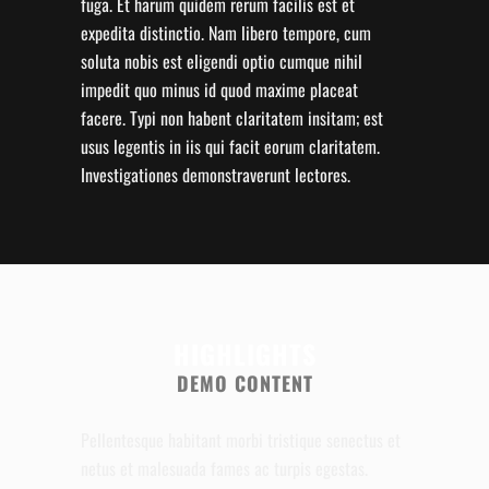
fuga. Et harum quidem rerum facilis est et
expedita distinctio. Nam libero tempore, cum
soluta nobis est eligendi optio cumque nihil
impedit quo minus id quod maxime placeat
facere. Typi non habent claritatem insitam; est
usus legentis in iis qui facit eorum claritatem.
Investigationes demonstraverunt lectores.
HIGHLIGHTS
DEMO CONTENT
Pellentesque habitant morbi tristique senectus et
netus et malesuada fames ac turpis egestas.