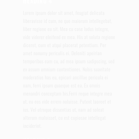
HEADING 4
Lorem ipsum dolor sit amet, feugiat delicata
liberavisse id cum, no quo maiorum intellegebat,
liber regione eu sit. Mea cu case ludus integre,
vide viderer eleifend ex mea. His at soluta regione
diceret, cum et atqui placerat petentium. Per
amet nonumy periculis ei. Deleniti apeirian
temporibus eam cu, ad mea ipsum sadipscing, sed
ex assum omnium contentiones. Nobis suavitate
moderatius has eu, epicuri ancillae pericula ei
nam, ferri ipsum quaeque est ea. Ex omnis
menandri conceptam his.Ferri reque integre mea
ut, eu eos vide errem noluisse. Putent laoreet et
ius. Vel utroque dissentias ut, nam ad soleat
alterum maluisset, cu est copiosae intellegat
inciderint.