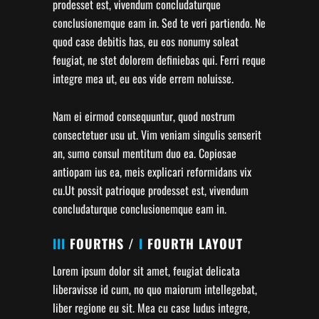
prodesset est, vivendum concludaturque
conclusionemque eam in. Sed te veri partiendo. Ne
quod case debitis has, eu eos nonumy soleat
feugiat, ne stet dolorem definiebas qui. Ferri reque
integre mea ut, eu eos vide errem noluisse.
Nam ei eirmod consequuntur, quod nostrum
consectetuer usu ut. Vim veniam singulis senserit
an, sumo consul mentitum duo ea. Copiosae
antiopam ius ea, meis explicari reformidans vix
cu.Ut possit patrioque prodesset est, vivendum
concludaturque conclusionemque eam in.
III
FOURTHS /
I
FOURTH LAYOUT
Lorem ipsum dolor sit amet, feugiat delicata
liberavisse id cum, no quo maiorum intellegebat,
liber regione eu sit. Mea cu case ludus integre,