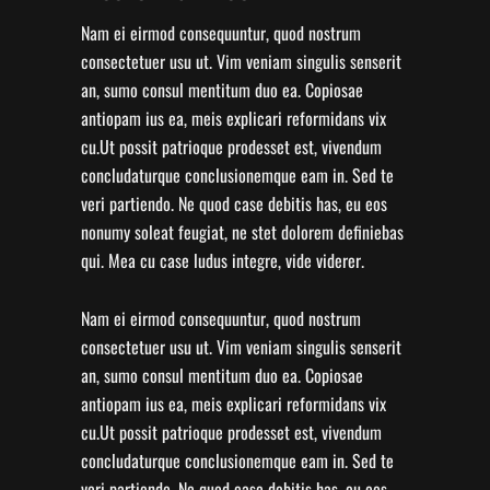
Nam ei eirmod consequuntur, quod nostrum
consectetuer usu ut. Vim veniam singulis senserit
an, sumo consul mentitum duo ea. Copiosae
antiopam ius ea, meis explicari reformidans vix
cu.Ut possit patrioque prodesset est, vivendum
concludaturque conclusionemque eam in. Sed te
veri partiendo. Ne quod case debitis has, eu eos
nonumy soleat feugiat, ne stet dolorem definiebas
qui. Mea cu case ludus integre, vide viderer.
Nam ei eirmod consequuntur, quod nostrum
consectetuer usu ut. Vim veniam singulis senserit
an, sumo consul mentitum duo ea. Copiosae
antiopam ius ea, meis explicari reformidans vix
cu.Ut possit patrioque prodesset est, vivendum
concludaturque conclusionemque eam in. Sed te
veri partiendo. Ne quod case debitis has, eu eos