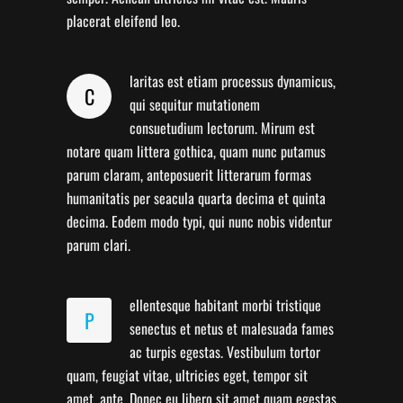
placerat eleifend leo.
laritas est etiam processus dynamicus,
C
qui sequitur mutationem
consuetudium lectorum. Mirum est
notare quam littera gothica, quam nunc putamus
parum claram, anteposuerit litterarum formas
humanitatis per seacula quarta decima et quinta
decima. Eodem modo typi, qui nunc nobis videntur
parum clari.
ellentesque habitant morbi tristique
P
senectus et netus et malesuada fames
ac turpis egestas. Vestibulum tortor
quam, feugiat vitae, ultricies eget, tempor sit
amet, ante. Donec eu libero sit amet quam egestas