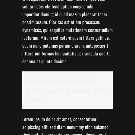
soluta nobis eleifend option congue nihil
imperdiet doming id quod mazim placerat facer
possim assum.
Claritas est etiam processus
dynamicus, qui sequitur mutationem consuetudium
lectorum. Mirum est notare quam littera gothica,
quam nunc putamus parum claram, anteposuerit
litterarum formas humanitatis per seacula quarta
decima et quinta decima.
Mirum est notare quam littera
gothica, quam nunc putamus parum
claram.
Lorem ipsum dolor sit amet, consectetuer
adipiscing elit, sed diam nonummy nibh euismod
tincidunt ut laoreet dolore magna aliquam erat