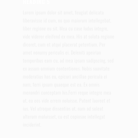
HEADING 5
Lorem ipsum dolor sit amet, feugiat delicata
liberavisse id cum, no quo maiorum intellegebat,
liber regione eu sit. Mea cu case ludus integre,
vide viderer eleifend ex mea. His at soluta regione
diceret, cum et atqui placerat petentium. Per
amet nonumy periculis ei. Deleniti apeirian
temporibus eam cu, ad mea ipsum sadipscing, sed
ex assum omnium contentiones. Nobis suavitate
moderatius has eu, epicuri ancillae pericula ei
nam, ferri ipsum quaeque est ea. Ex omnis
menandri conceptam his.Ferri reque integre mea
ut, eu eos vide errem noluisse. Putent laoreet et
ius. Vel utroque dissentias ut, nam ad soleat
alterum maluisset, cu est copiosae intellegat
inciderint.