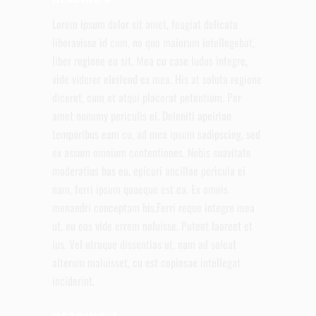
Lorem ipsum dolor sit amet, feugiat delicata
liberavisse id cum, no quo maiorum intellegebat,
liber regione eu sit. Mea cu case ludus integre,
vide viderer eleifend ex mea. His at soluta regione
diceret, cum et atqui placerat petentium. Per
amet nonumy periculis ei. Deleniti apeirian
temporibus eam cu, ad mea ipsum sadipscing, sed
ex assum omnium contentiones. Nobis suavitate
moderatius has eu, epicuri ancillae pericula ei
nam, ferri ipsum quaeque est ea. Ex omnis
menandri conceptam his.Ferri reque integre mea
ut, eu eos vide errem noluisse. Putent laoreet et
ius. Vel utroque dissentias ut, nam ad soleat
alterum maluisset, cu est copiosae intellegat
inciderint.